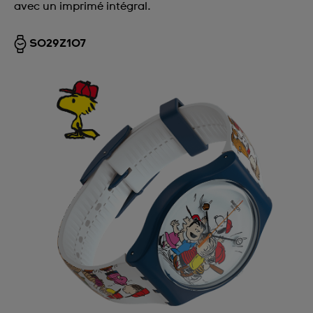
avec un imprimé intégral.
SO29Z107