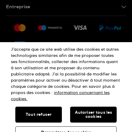
Nous contacter
Entreprise
Questions fréquentes
Espace presse
Livraison
Nous rejoindre
Retour
Sitemap
CGV
J’accepte que ce site web utilise des cookies et autres
Droit de rétractation
technologies similaires afin de me proposer toutes
ses fonctionnalités, collecter des informations quant
à son utilisation et me proposer du contenu
Déclaration de confidentialité
publicitaire adapté. J’ai la possibilité de modifier les
paramètres pour activer ou désactiver à tout moment
chaque catégorie de cookies. Pour en savoir plus à
Cookies
Mentions légales
propos des cookies :
information concernant les
cookies.
SWISS MADE
Autoriser tous les
Tout refuser
cookies
© SWATCH LTD, 2026 TOUS DROITS RÉSERVÉS : MONTRES
SUISSES