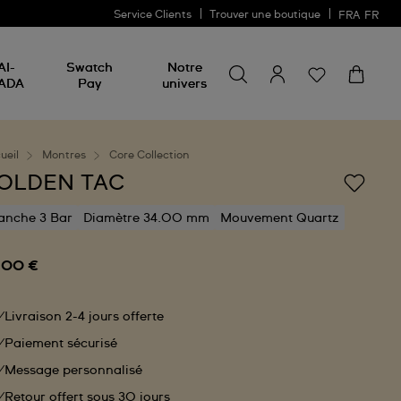
Service Clients
Trouver une boutique
FRA
FR
Rechercher un produit
Rechercher
AI-
Swatch
Notre
un
ADA
Pay
univers
produit
ueil
Montres
Core Collection
OLDEN TAC
anche 3 Bar
Diamètre 34.00 mm
Mouvement Quartz
,00 €
Livraison 2-4 jours offerte
Paiement sécurisé
Message personnalisé
Retour offert sous 30 jours