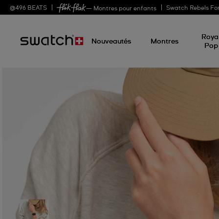
@
496
BEATS
Swatch Rebels Fo
— Montres pour enfants
Roya
Nouveautés
Montres
Pop