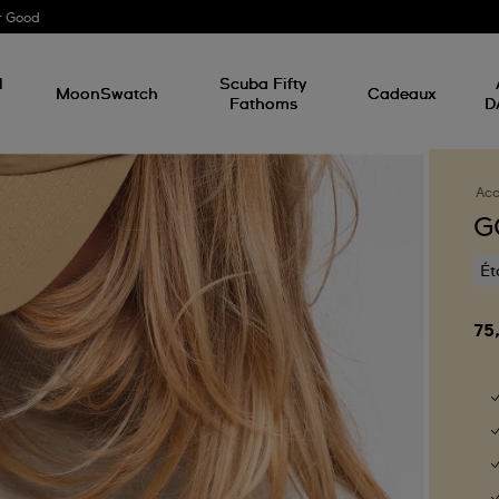
r Good
l
Scuba Fifty
MoonSwatch
Cadeaux
Fathoms
D
Acc
G
Ét
75