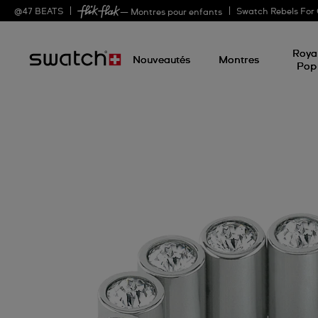
@
47
BEATS
Swatch Rebels For
— Montres pour enfants
Roya
Nouveautés
Montres
Pop