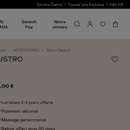
Service Clients
Trouver une boutique
FRA
FR
Rechercher un produit
Rechercher
AI-
Swatch
Notre
un
ADA
Pay
univers
produit
ueil
ACCESSORIES
Bijoux Swatch
USTRO
,00 €
Livraison 2-4 jours offerte
Paiement sécurisé
Message personnalisé
Retour offert sous 30 jours