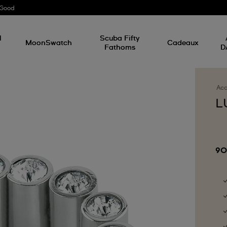
 Good
l
Scuba Fifty
MoonSwatch
Cadeaux
Fathoms
D
Acc
L
90