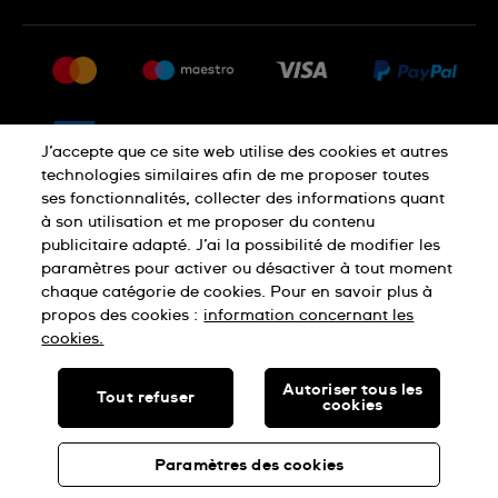
Questions fréquentes
Espace presse
Livraison
Nous rejoindre
Retour
Sitemap
CGV
J’accepte que ce site web utilise des cookies et autres
Droit de rétractation
technologies similaires afin de me proposer toutes
ses fonctionnalités, collecter des informations quant
à son utilisation et me proposer du contenu
Déclaration de confidentialité
publicitaire adapté. J’ai la possibilité de modifier les
paramètres pour activer ou désactiver à tout moment
chaque catégorie de cookies. Pour en savoir plus à
Cookies
Mentions légales
propos des cookies :
information concernant les
cookies.
SWISS MADE
Autoriser tous les
Tout refuser
cookies
© SWATCH LTD, 2026 TOUS DROITS RÉSERVÉS : MONTRES
SUISSES
Paramètres des cookies