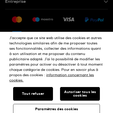
Entreprise
Questions fréquentes
Espace presse
Livraison
Nous rejoindre
Retour
Sitemap
CGV
J’accepte que ce site web utilise des cookies et autres
Droit de rétractation
technologies similaires afin de me proposer toutes
ses fonctionnalités, collecter des informations quant
à son utilisation et me proposer du contenu
Déclaration de confidentialité
publicitaire adapté. J’ai la possibilité de modifier les
paramètres pour activer ou désactiver à tout moment
chaque catégorie de cookies. Pour en savoir plus à
Cookies
Mentions légales
propos des cookies :
information concernant les
cookies.
SWISS MADE
Autoriser tous les
Tout refuser
cookies
© SWATCH LTD, 2026 TOUS DROITS RÉSERVÉS : MONTRES
SUISSES
Paramètres des cookies