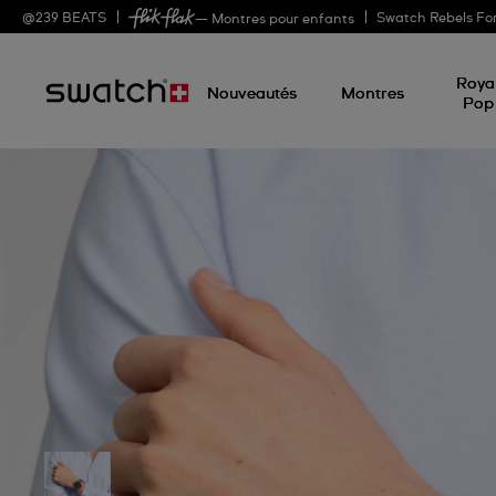
@
239
BEATS
Swatch Rebels Fo
— Montres pour enfants
Roya
Nouveautés
Montres
Pop