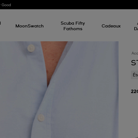
r Good
l
Scuba Fifty
MoonSwatch
Cadeaux
Fathoms
D
Acc
S
Ét
22