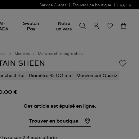
Service Clients
Trouver une boutique
FRA
FR
Rechercher un produit
Rechercher
AI-
Swatch
Notre
un
ADA
Pay
univers
produit
ueil
Montres
Montres chronographes
TAIN SHEEN
anche 3 Bar
Diamètre 43.00 mm
Mouvement Quartz
0,00 €
Cet article est épuisé en ligne.
Trouver en boutique
Livraison 2-4 jours offerte