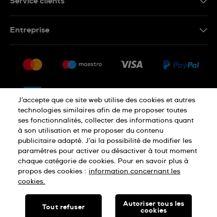
Service clients
Nous contacter
Entreprise
Questions fréquentes
Espace presse
Livraison
Nous rejoindre
Retour
Sitemap
CGV
J’accepte que ce site web utilise des cookies et autres
Droit de rétractation
technologies similaires afin de me proposer toutes
ses fonctionnalités, collecter des informations quant
à son utilisation et me proposer du contenu
Déclaration de confidentialité
publicitaire adapté. J’ai la possibilité de modifier les
paramètres pour activer ou désactiver à tout moment
chaque catégorie de cookies. Pour en savoir plus à
Cookies
Mentions légales
propos des cookies :
information concernant les
cookies.
SWISS MADE
Autoriser tous les
Tout refuser
cookies