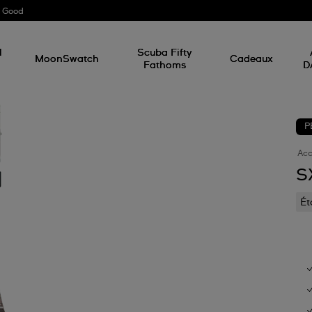
r Good
l
Scuba Fifty
MoonSwatch
Cadeaux
Fathoms
D
P
Acc
S
Ét