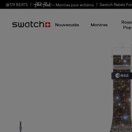
@
179
BEATS
Swatch Rebels Fo
— Montres pour enfants
Roya
Nouveautés
Montres
Pop