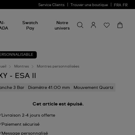
Service Clients
Trouver une boutique
FRA
FR
Rechercher un produit
Rechercher
AI-
Swatch
Notre
un
ADA
Pay
univers
produit
ERSONNALISABLE
ueil
Montres
Montres personnalisées
XY - ESA II
anche 3 Bar
Diamètre 41.00 mm
Mouvement Quartz
Cet article est épuisé.
Livraison 2-4 jours offerte
Paiement sécurisé
Message personnalisé