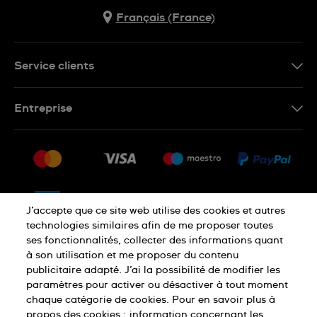
Français (France)
Service clients
Nous contacter
Entreprise
Questions fréquentes
Espace presse
Livraison
Nous rejoindre
Retour
Sitemap
CGV
J’accepte que ce site web utilise des cookies et autres
Droit de rétractation
technologies similaires afin de me proposer toutes
ses fonctionnalités, collecter des informations quant
à son utilisation et me proposer du contenu
Déclaration de confidentialité
publicitaire adapté. J’ai la possibilité de modifier les
paramètres pour activer ou désactiver à tout moment
chaque catégorie de cookies. Pour en savoir plus à
Cookies
Mentions légales
propos des cookies :
information concernant les