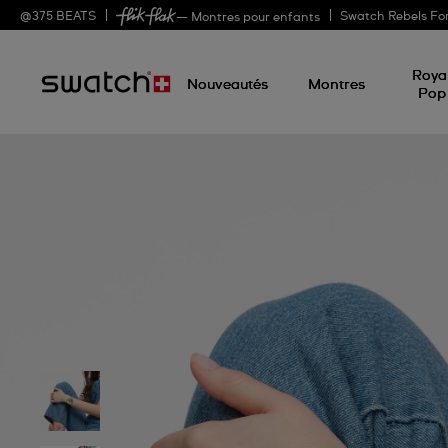
@
375
BEATS
Swatch Rebels Fo
— Montres pour enfants
Roya
Nouveautés
Montres
Pop