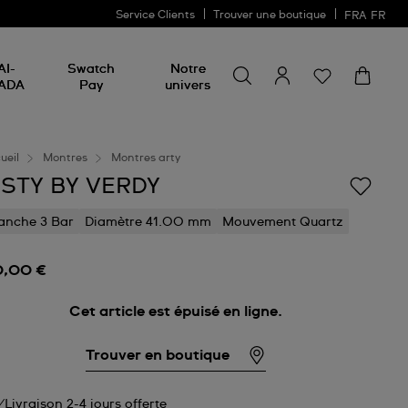
Service Clients
Trouver une boutique
FRA
FR
Rechercher un produit
Rechercher
AI-
Swatch
Notre
un
ADA
Pay
univers
produit
ueil
Montres
Montres arty
ISTY BY VERDY
anche 3 Bar
Diamètre 41.00 mm
Mouvement Quartz
0,00 €
Cet article est épuisé en ligne.
Trouver en boutique
Livraison 2-4 jours offerte