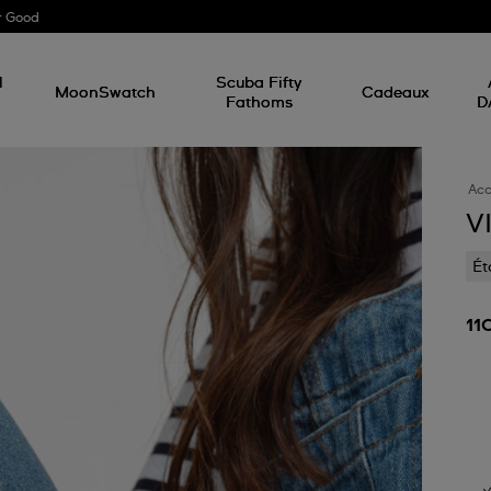
r Good
l
Scuba Fifty
MoonSwatch
Cadeaux
Fathoms
D
Acc
V
Ét
11