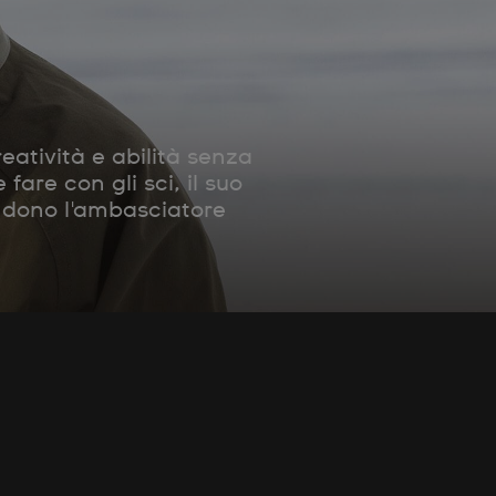
eatività e abilità senza
fare con gli sci, il suo
endono l'ambasciatore