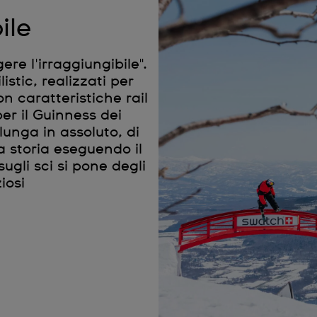
ile
re l'irraggiungibile".
stic, realizzati per
on caratteristiche rail
er il Guinness dei
 lunga in assoluto, di
a storia eseguendo il
sugli sci si pone degli
iosi