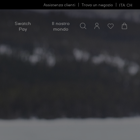
Assistenza clienti
Trova un negozio
ITA
CH
Cerca
Cerca
Swatch
Il nostro
Pay
mondo