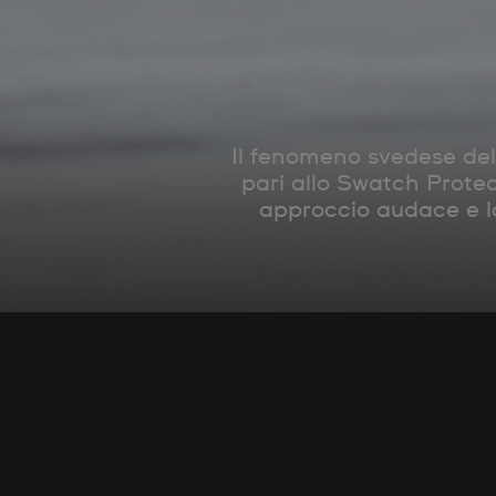
Il fenomeno svedese dell
pari allo Swatch Proteam
approccio audace e lo