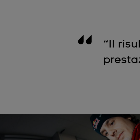
“Il ri
presta