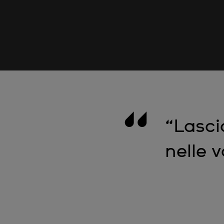
“Lasci
nelle va