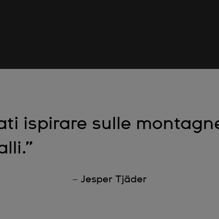
ati ispirare sulle montagn
lli.”
– Jesper Tjäder