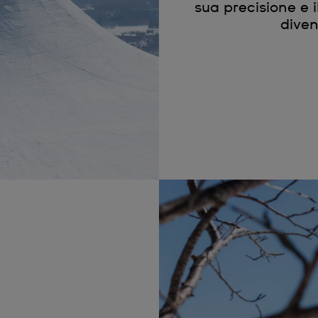
sua precisione e il
diven