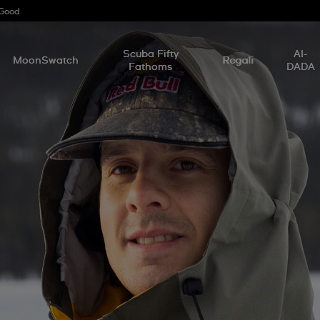
 Good
Scuba Fifty
AI-
MoonSwatch
Regali
Fathoms
DADA