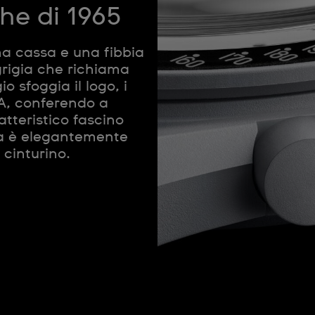
che di 1965
na cassa e una fibbia
grigia che richiama
io sfoggia il logo, i
GA, conferendo a
eristico fascino
ca è elegantemente
 cinturino.