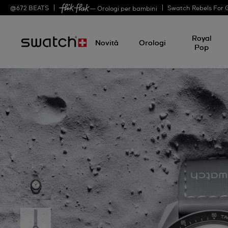
@
672
BEATS
Swatch Rebels For 
— Orologi per bambini
Royal
Novità
Orologi
Pop