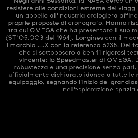
Negli anni Sessanta, la NASA cercò un or
resistere alle condizioni estreme dei viaggi
un appello all'industria orologiera affin
proprie proposte di cronografo. Hanno risp
tra cui OMEGA che ha presentato il suo 
(ST105.003 del 1964), Longines con il mod
il marchio ....X con la referenza 6238. Dei t
che si sottoposero a ben 11 rigorosi test
vincente: lo Speedmaster di OMEGA. 
robustezza e una precisione senza pari, 
ufficialmente dichiarato idoneo a tutte le 
equipaggio, segnando l'inizio del grandi
nell'esplorazione spazia