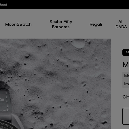
Good
Scuba Fifty
AI-
MoonSwatch
Regali
Fathoms
DADA
M
M
Ma
Im
CH