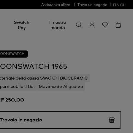
Assistenza clienti
Trova un negozio
ITA
CH
Cerca
Cerca
Swatch
Il nostro
Pay
mondo
OONSWATCH
OONSWATCH 1965
teriale della cassa SWATCH BIOCERAMIC
permeabile 3 Bar
Movimento Al quarzo
F 250,00
Trovalo in negozio