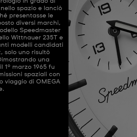
ologio in grado di
 nello spazio e lanciò
ché presentasse le
osto diversi marchi,
modello Speedmaster
ello Wittnauer 235T e
anti modelli candidati
, solo uno risultò
Dimostrando una
il 1° marzo 1965 fu
missioni spaziali con
oso viaggio di OMEGA
le.