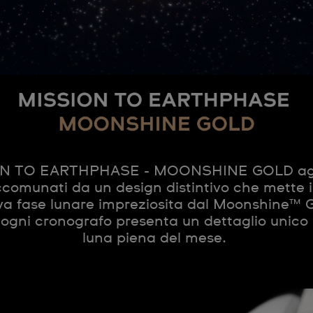
MISSION TO EARTHPHASE - MOONSHINE GOLD
SION TO EARTHPHASE - MOONSHINE GOLD agg
omunati da un design distintivo che mette in
iva fase lunare impreziosita dal Moonshine™ G
ogni cronografo presenta un dettaglio unico su
luna piena del mese.