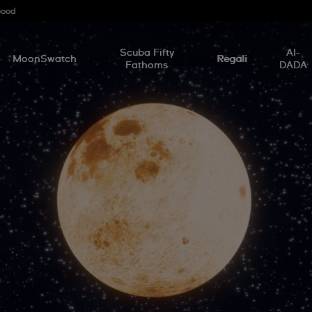
Good
Scuba Fifty
AI-
MoonSwatch
Regali
Fathoms
DADA