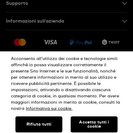
DE
Supporto
IT
Contattaci
Informazioni sull'azienda
FR
FAQ
Stampa
Consegna
Carriera
Restituzione
Sitemap
Condizioni di vendita
Acconsento all’utilizzo dei cookie e tecnologie simili
affinché io possa visualizzare correttamente il
Diritto di recesso
presente Sito Internet e le sue funzionalità, nonché
per ottenere informazioni in merito al suo utilizzo e
Informativa sulla privacy
Cookies
ricevere pubblicità pertinente. È possibile le
impostazioni, attivando o disattivando ciascuna
categoria di cookie, in qualsiasi momento. Per avere
Condizioni di utilizzo
Infomazioni legali
maggiori informazioni in merito ai cookie, consulti la
nostra
Informativa sui cookie.
SWISS MADE
Accetta tutti i
Rifiuta tutti
cookie