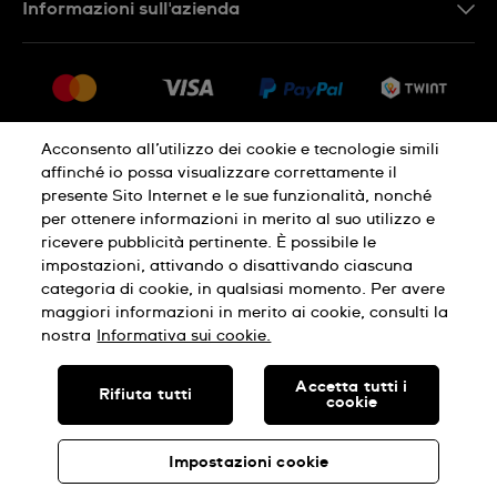
Informazioni sull'azienda
FR
FAQ
Stampa
Consegna
Carriera
Restituzione
Sitemap
Condizioni di vendita
Acconsento all’utilizzo dei cookie e tecnologie simili
affinché io possa visualizzare correttamente il
Diritto di recesso
presente Sito Internet e le sue funzionalità, nonché
per ottenere informazioni in merito al suo utilizzo e
Informativa sulla privacy
Cookies
ricevere pubblicità pertinente. È possibile le
impostazioni, attivando o disattivando ciascuna
categoria di cookie, in qualsiasi momento. Per avere
Condizioni di utilizzo
Infomazioni legali
maggiori informazioni in merito ai cookie, consulti la
nostra
Informativa sui cookie.
SWISS MADE
Accetta tutti i
Rifiuta tutti
cookie
© SWATCH AG 2026, TUTTI I DIRITTI RISERVATI: SWISS WATCHES
Impostazioni cookie