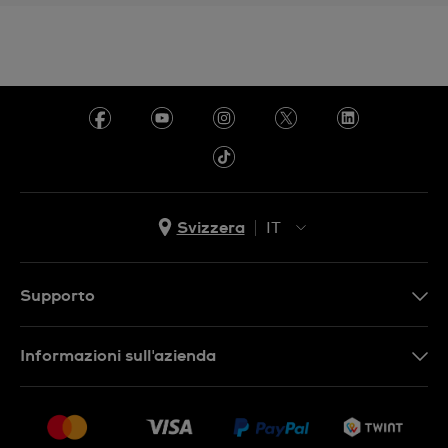
Svizzera
IT
EN
DE
Supporto
IT
Contattaci
Informazioni sull'azienda
FR
FAQ
Stampa
Consegna
Carriera
Restituzione