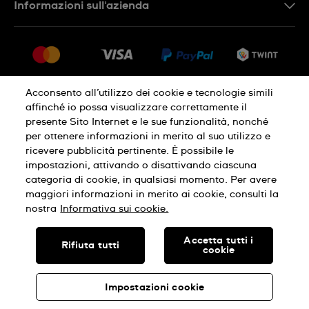
Informazioni sull'azienda
FR
FAQ
Stampa
Consegna
Carriera
Restituzione
Sitemap
Condizioni di vendita
Acconsento all’utilizzo dei cookie e tecnologie simili
affinché io possa visualizzare correttamente il
Diritto di recesso
presente Sito Internet e le sue funzionalità, nonché
per ottenere informazioni in merito al suo utilizzo e
Informativa sulla privacy
Cookies
ricevere pubblicità pertinente. È possibile le
impostazioni, attivando o disattivando ciascuna
categoria di cookie, in qualsiasi momento. Per avere
Condizioni di utilizzo
Infomazioni legali
maggiori informazioni in merito ai cookie, consulti la
nostra
Informativa sui cookie.
SWISS MADE
Accetta tutti i
Rifiuta tutti
cookie
© SWATCH AG 2026, TUTTI I DIRITTI RISERVATI: SWISS WATCHES
Impostazioni cookie