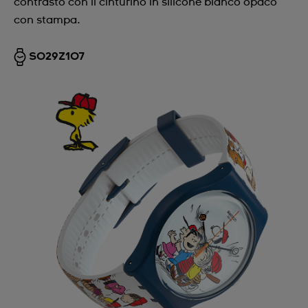
contrasto con il cinturino in silicone bianco opaco
con stampa.
SO29Z107