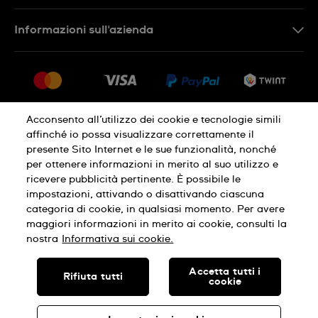
IT
Contattaci
Informazioni sull'azienda
FR
FAQ
Stampa
Consegna
Carriera
Restituzione
Sitemap
Condizioni di vendita
Acconsento all’utilizzo dei cookie e tecnologie simili
affinché io possa visualizzare correttamente il
Diritto di recesso
presente Sito Internet e le sue funzionalità, nonché
per ottenere informazioni in merito al suo utilizzo e
Informativa sulla privacy
Cookies
ricevere pubblicità pertinente. È possibile le
impostazioni, attivando o disattivando ciascuna
categoria di cookie, in qualsiasi momento. Per avere
Condizioni di utilizzo
Infomazioni legali
maggiori informazioni in merito ai cookie, consulti la
nostra
Informativa sui cookie.
SWISS MADE
Accetta tutti i
Rifiuta tutti
cookie
© SWATCH AG 2026, TUTTI I DIRITTI RISERVATI: SWISS WATCHES