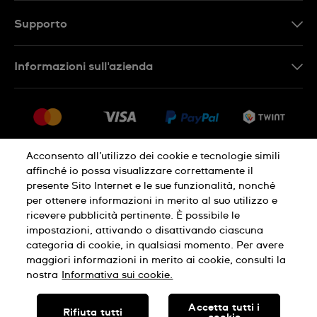
DE
Supporto
IT
Contattaci
Informazioni sull'azienda
FR
FAQ
Stampa
Consegna
Carriera
Restituzione
Sitemap
Condizioni di vendita
Acconsento all’utilizzo dei cookie e tecnologie simili
affinché io possa visualizzare correttamente il
Diritto di recesso
presente Sito Internet e le sue funzionalità, nonché
per ottenere informazioni in merito al suo utilizzo e
Informativa sulla privacy
Cookies
ricevere pubblicità pertinente. È possibile le
impostazioni, attivando o disattivando ciascuna
categoria di cookie, in qualsiasi momento. Per avere
Condizioni di utilizzo
Infomazioni legali
maggiori informazioni in merito ai cookie, consulti la
nostra
Informativa sui cookie.
SWISS MADE
Accetta tutti i
Rifiuta tutti