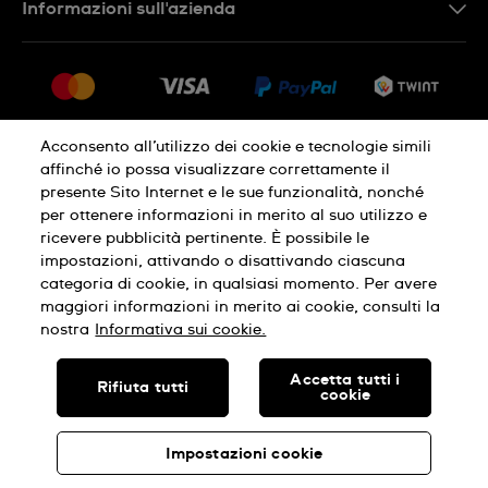
Informazioni sull'azienda
FR
FAQ
Stampa
Consegna
Carriera
Restituzione
Sitemap
Condizioni di vendita
Acconsento all’utilizzo dei cookie e tecnologie simili
affinché io possa visualizzare correttamente il
Diritto di recesso
presente Sito Internet e le sue funzionalità, nonché
per ottenere informazioni in merito al suo utilizzo e
Informativa sulla privacy
Cookies
ricevere pubblicità pertinente. È possibile le
impostazioni, attivando o disattivando ciascuna
categoria di cookie, in qualsiasi momento. Per avere
Condizioni di utilizzo
Infomazioni legali
maggiori informazioni in merito ai cookie, consulti la
nostra
Informativa sui cookie.
SWISS MADE
Accetta tutti i
Rifiuta tutti
cookie
© SWATCH AG 2026, TUTTI I DIRITTI RISERVATI: SWISS WATCHES
Impostazioni cookie