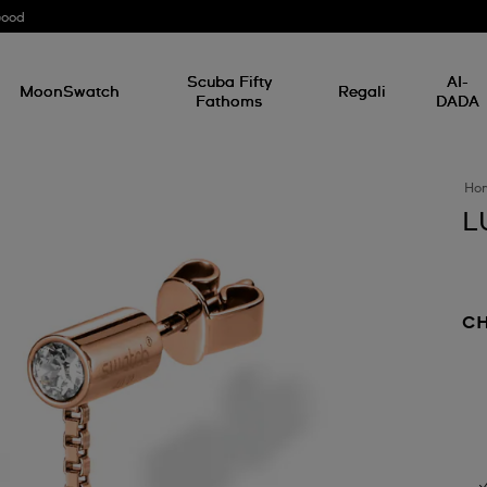
Good
Scuba Fifty
AI-
MoonSwatch
Regali
Fathoms
DADA
Ho
L
CH