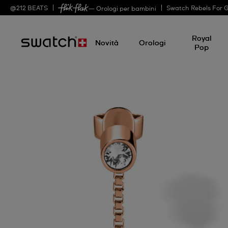
@
212
BEATS
Swatch Rebels For 
— Orologi per bambini
Royal
Novità
Orologi
Pop