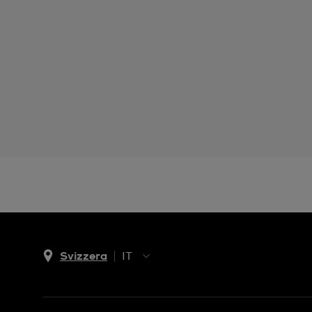
Svizzera
IT
EN
DE