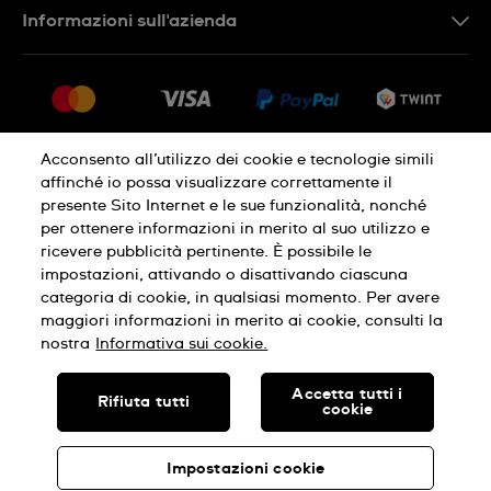
Informazioni sull'azienda
FR
FAQ
Stampa
Consegna
Carriera
Restituzione
Sitemap
Condizioni di vendita
Acconsento all’utilizzo dei cookie e tecnologie simili
affinché io possa visualizzare correttamente il
Diritto di recesso
presente Sito Internet e le sue funzionalità, nonché
per ottenere informazioni in merito al suo utilizzo e
Informativa sulla privacy
Cookies
ricevere pubblicità pertinente. È possibile le
impostazioni, attivando o disattivando ciascuna
categoria di cookie, in qualsiasi momento. Per avere
Condizioni di utilizzo
Infomazioni legali
maggiori informazioni in merito ai cookie, consulti la
nostra
Informativa sui cookie.
SWISS MADE
Accetta tutti i
Rifiuta tutti
cookie
© SWATCH AG 2026, TUTTI I DIRITTI RISERVATI: SWISS WATCHES
Impostazioni cookie