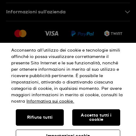
IT
Contattaci
Informazioni sull'azienda
FR
FAQ
Stampa
Consegna
Carriera
Restituzione
Sitemap
Condizioni di vendita
Acconsento all’utilizzo dei cookie e tecnologie simili
affinché io possa visualizzare correttamente il
Diritto di recesso
presente Sito Internet e le sue funzionalità, nonché
per ottenere informazioni in merito al suo utilizzo e
Informativa sulla privacy
Cookies
ricevere pubblicità pertinente. È possibile le
impostazioni, attivando o disattivando ciascuna
categoria di cookie, in qualsiasi momento. Per avere
Condizioni di utilizzo
Infomazioni legali
maggiori informazioni in merito ai cookie, consulti la
nostra
Informativa sui cookie.
SWISS MADE
Accetta tutti i
Rifiuta tutti
cookie
© SWATCH AG 2026, TUTTI I DIRITTI RISERVATI: SWISS WATCHES