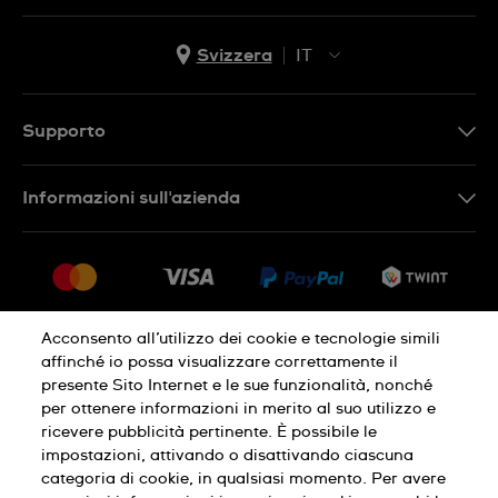
Svizzera
IT
EN
DE
Supporto
IT
Contattaci
Informazioni sull'azienda
FR
FAQ
Stampa
Consegna
Carriera
Restituzione
Sitemap
Condizioni di vendita
Acconsento all’utilizzo dei cookie e tecnologie simili
affinché io possa visualizzare correttamente il
Diritto di recesso
presente Sito Internet e le sue funzionalità, nonché
per ottenere informazioni in merito al suo utilizzo e
Informativa sulla privacy
Cookies
ricevere pubblicità pertinente. È possibile le
impostazioni, attivando o disattivando ciascuna
categoria di cookie, in qualsiasi momento. Per avere