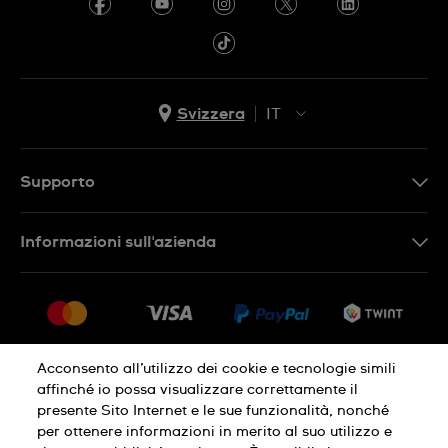
Svizzera
IT
EN
DE
Supporto
IT
Contattaci
Informazioni sull'azienda
FR
FAQ
Stampa
Consegna
Carriera
Restituzione
Sitemap
Condizioni di vendita
Acconsento all’utilizzo dei cookie e tecnologie simili
affinché io possa visualizzare correttamente il
Diritto di recesso
presente Sito Internet e le sue funzionalità, nonché
per ottenere informazioni in merito al suo utilizzo e