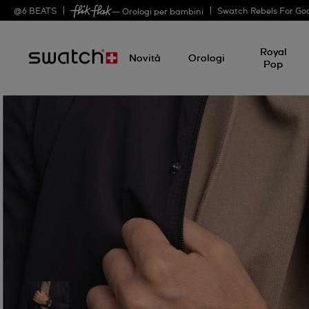
@
6
BEATS
Swatch Rebels For Go
— Orologi per bambini
Royal
Novità
Orologi
Pop