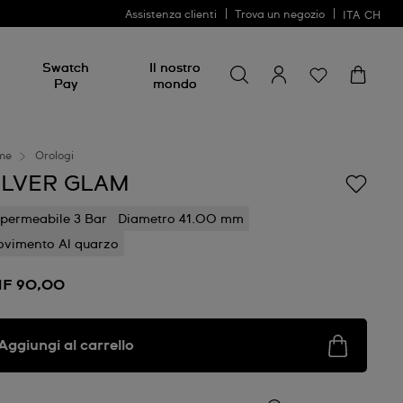
Assistenza clienti
Trova un negozio
ITA
CH
Cerca
Cerca
Swatch
Il nostro
Pay
mondo
me
Orologi
ILVER GLAM
permeabile 3 Bar
Diametro 41.00 mm
vimento Al quarzo
F 90,00
Aggiungi al carrello