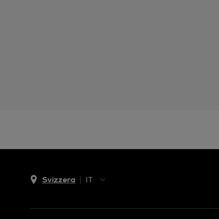
Svizzera
IT
EN
DE