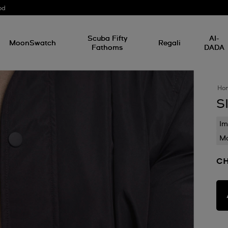
od
Scuba Fifty
AI-
MoonSwatch
Regali
Fathoms
DADA
Ho
S
Im
Mo
CH