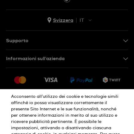
Svizzera
IT
EN
DE
Supporto
IT
Contattaci
Informazioni sull'azienda
FR
FAQ
Stampa
Consegna
Carriera
Restituzione
Sitemap
Condizioni di vendita
Acconsento all’utilizzo dei cookie e tecnologie simili
affinché io possa visualizzare correttamente il
Diritto di recesso
presente Sito Internet e le sue funzionalità, nonché
per ottenere informazioni in merito al suo utilizzo e
Informativa sulla privacy
Cookies
ricevere pubblicità pertinente. È possibile le
impostazioni, attivando o disattivando ciascuna