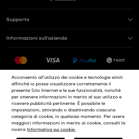
EN
DE
Supporto
IT
Contattaci
Informazioni sull'azienda
FR
FAQ
Stampa
Consegna
Carriera
Restituzione
Sitemap
Condizioni di vendita
Acconsento all’utilizzo dei cookie e tecnologie simili
affinché io possa visualizzare correttamente il
Diritto di recesso
presente Sito Internet e le sue funzionalità, nonché
per ottenere informazioni in merito al suo utilizzo e
Informativa sulla privacy
Cookies
ricevere pubblicità pertinente. È possibile le
impostazioni, attivando o disattivando ciascuna
categoria di cookie, in qualsiasi momento. Per avere
Condizioni di utilizzo
Infomazioni legali
maggiori informazioni in merito ai cookie, consulti la
nostra
Informativa sui cookie.