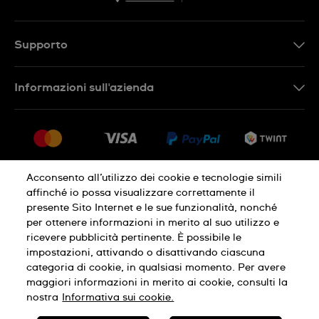
EN
DE
Supporto
IT
Contattaci
Informazioni sull'azienda
FR
FAQ
Stampa
Consegna
Carriera
Restituzione
Sitemap
Condizioni di vendita
Acconsento all’utilizzo dei cookie e tecnologie simili
affinché io possa visualizzare correttamente il
Diritto di recesso
presente Sito Internet e le sue funzionalità, nonché
per ottenere informazioni in merito al suo utilizzo e
Informativa sulla privacy
Cookies
ricevere pubblicità pertinente. È possibile le
impostazioni, attivando o disattivando ciascuna
categoria di cookie, in qualsiasi momento. Per avere
Condizioni di utilizzo
Infomazioni legali
maggiori informazioni in merito ai cookie, consulti la
nostra
Informativa sui cookie.