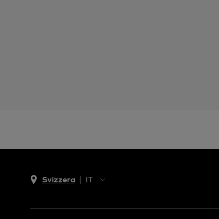
Svizzera
IT
EN
DE