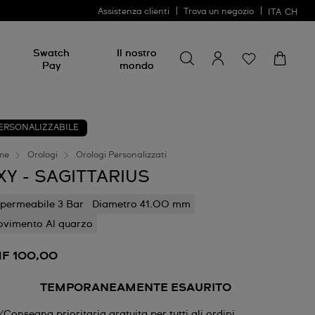
Assistenza clienti
Trova un negozio
ITA
CH
Cerca
Cerca
Swatch
Il nostro
Pay
mondo
ERSONALIZZABILE
me
Orologi
Orologi Personalizzati
XY - SAGITTARIUS
permeabile 3 Bar
Diametro 41.00 mm
vimento Al quarzo
F 100,00
TEMPORANEAMENTE ESAURITO
Consegna prioritaria gratuita per tutti gli ordini