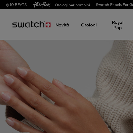
@
10
BEATS
Swatch Rebels For G
— Orologi per bambini
Royal
Novità
Orologi
Pop