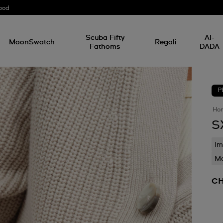
ood
Scuba Fifty
AI-
MoonSwatch
Regali
Fathoms
DADA
P
Ho
S
Im
Mo
CH