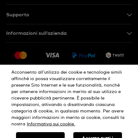
EN
DE
Supporto
IT
Contattaci
Informazioni sull'azienda
FR
FAQ
Stampa
Consegna
Carriera
Restituzione
Sitemap
Condizioni di vendita
Acconsento all’utilizzo dei cookie e tecnologie simili
affinché io possa visualizzare correttamente il
Diritto di recesso
presente Sito Internet e le sue funzionalità, nonché
per ottenere informazioni in merito al suo utilizzo e
Informativa sulla privacy
Cookies
ricevere pubblicità pertinente. È possibile le
impostazioni, attivando o disattivando ciascuna
categoria di cookie, in qualsiasi momento. Per avere
Condizioni di utilizzo
Infomazioni legali
maggiori informazioni in merito ai cookie, consulti la
nostra
Informativa sui cookie.
SWISS MADE