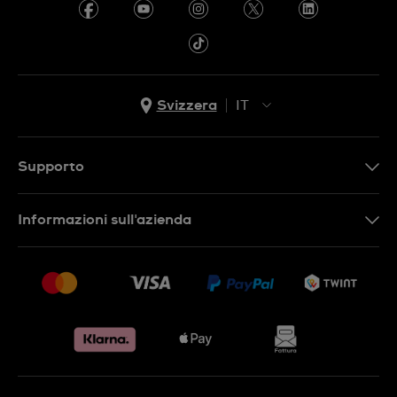
Svizzera
IT
EN
DE
Supporto
IT
Contattaci
Informazioni sull'azienda
FR
FAQ
Stampa
Consegna
Carriera
Restituzione
Sitemap
Condizioni di vendita
Diritto di recesso