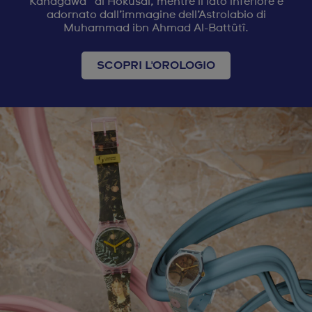
Kanagawa” di Hokusai, mentre il lato inferiore è
adornato dall’immagine dell’Astrolabio di
Muhammad ibn Ahmad Al-Battûtî.
SCOPRI L'OROLOGIO