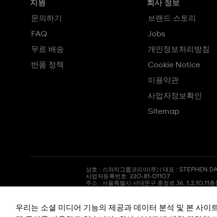
지원
회사 정보
문의하기
브랜드 스토리
FAQ
Jobs
무료 배송
개인정보처리방침
반품 정책
Cookie Notice
이용약관
사업자정보확인
Sitemap
상호 : 스와치그룹코리아(주) | 대표 : STEPHEN DA
사업자등록번호: 220-81-01107
주소 : 서울특별시 서대문구
충정로
36, 1,2,10,11
통신판매신고번호: 2018-서울서대문-0765
전화 : 080-559-1472 | 문의 :
connect@swatch.
호스팅서비스사업자: www.akamai.com
우리는 소셜 미디어 기능의 제공과 데이터 분석 및 본 사이
개인정보관리책임자 : 유희용