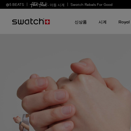
@
5
BEATS
Swatch Rebels For Good
- 아동 시계
신상품
시계
Royal