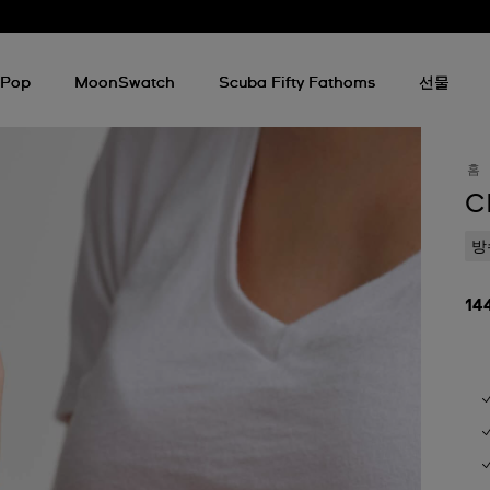
 Pop
MoonSwatch
Scuba Fifty Fathoms
선물
홈
C
방
14