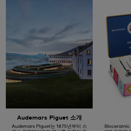
Audemars Piguet 소개
Audemars Piguet는 1875년부터 스
Biocerami