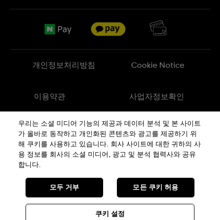
FAQ
브랜드 스토리
무료 배송
Jobs
반품 정책
Sitemap
개인정보처리방침
Cookie Notice
이용약관
사업자정보확인
우리는 소셜 미디어 기능의 제공과 데이터 분석 및 본 사이트
메이드 인 스위스
가 올바로 동작하고 개인화된 콘텐츠와 광고를 제공하기 위
해 쿠키를 사용하고 있습니다. 회사 사이트에 대한 귀하의 사
용 정보를 회사의 소셜 미디어, 광고 및 분석 협력사와 공유
상호 : 스와치그룹코리아(주) | 대표 : STEPHEN DAMON DE LUCCHI
사업자등록번호: 220-81-01107
합니다.
주소 : 서울특별시 서대문구
충정로
36, 1,2,10,11층동
통신판매신고번호: 2018-서울서대문-0765
전화 : 080-559-1472 | 문의 :
connect@swatch.kr
모두 거부
모든 쿠키 허용
호스팅서비스사업자: www.akamai.com
개인정보관리책임자 : 유희용
© SWATCH AG 2026, ALL RIGHTS RESERVED: SWISS WATCHES
쿠키 설정