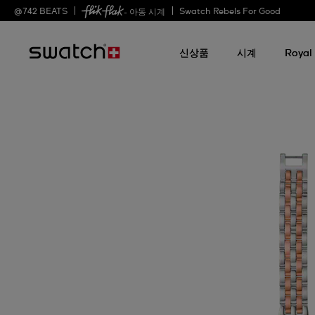
@
742
BEATS
Swatch Rebels For Good
- 아동 시계
신상품
시계
Royal