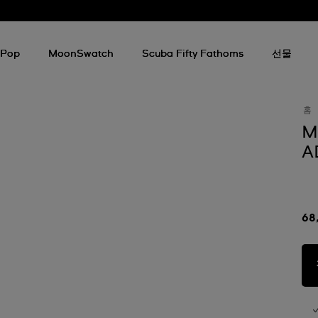
 Pop
MoonSwatch
Scuba Fifty Fathoms
선물
홈
M
A
68