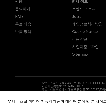
지원
회사 정보
문의하기
브랜드 스토리
FAQ
Jobs
무료 배송
개인정보처리방침
반품 정책
Cookie Notice
이용약관
사업자정보확인
Sitemap
상호 : 스와치그룹코리아(주) | 대표 : STEPHEN DA
사업자등록번호: 220-81-01107
주소 : 서울특별시 서대문구
충정로
36, 1,2,10,11
통신판매신고번호: 2018-서울서대문-0765
전화 : 080-559-1472 | 문의 :
connect@swatch.
호스팅서비스사업자: www.akamai.com
우리는 소셜 미디어 기능의 제공과 데이터 분석 및 본 사이
개인정보관리책임자 : 유희용