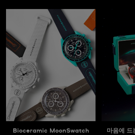
Bioceramic MoonSwatch
마음에 드