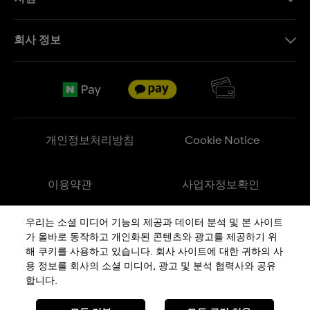
문의하기
회사 정보
FAQ
브랜드 스토리
무료 배송
Jobs
반품 정책
Sitemap
개인정보처리방침
Cookie Notice
이용약관
사업자정보확인
우리는 소셜 미디어 기능의 제공과 데이터 분석 및 본 사이트
메이드 인 스위스
가 올바로 동작하고 개인화된 콘텐츠와 광고를 제공하기 위
해 쿠키를 사용하고 있습니다. 회사 사이트에 대한 귀하의 사
용 정보를 회사의 소셜 미디어, 광고 및 분석 협력사와 공유
상호 : 스와치그룹코리아(주) | 대표 : STEPHEN DAMON DE LUCCHI
사업자등록번호: 220-81-01107
합니다.
주소 : 서울특별시 서대문구
충정로
36, 1,2,10,11층동
통신판매신고번호: 2018-서울서대문-0765
전화 : 080-559-1472 | 문의 :
connect@swatch.kr