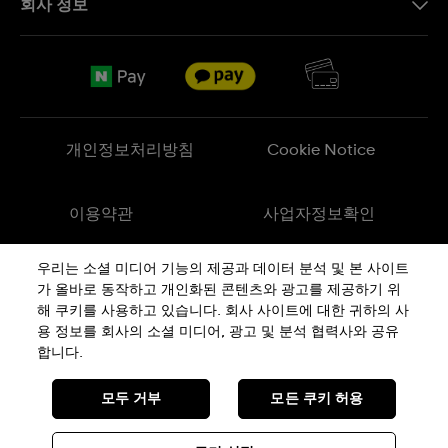
회사 정보
FAQ
브랜드 스토리
무료 배송
Jobs
반품 정책
Sitemap
개인정보처리방침
Cookie Notice
이용약관
사업자정보확인
우리는 소셜 미디어 기능의 제공과 데이터 분석 및 본 사이트
메이드 인 스위스
가 올바로 동작하고 개인화된 콘텐츠와 광고를 제공하기 위
해 쿠키를 사용하고 있습니다. 회사 사이트에 대한 귀하의 사
용 정보를 회사의 소셜 미디어, 광고 및 분석 협력사와 공유
상호 : 스와치그룹코리아(주) | 대표 : STEPHEN DAMON DE LUCCHI
사업자등록번호: 220-81-01107
합니다.
주소 : 서울특별시 서대문구
충정로
36, 1,2,10,11층동
통신판매신고번호: 2018-서울서대문-0765
전화 : 080-559-1472 | 문의 :
connect@swatch.kr
모두 거부
모든 쿠키 허용
호스팅서비스사업자: www.akamai.com
개인정보관리책임자 : 유희용
© SWATCH AG 2026, ALL RIGHTS RESERVED: SWISS WATCHES