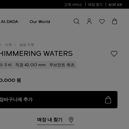
고객 서비스
매장 찾기
KOR
KR
검색
검
색
AI-DADA
Our World
시계
남성 시계
HIMMERING WATERS
수 3 바
직경 42.00 mm
무브먼트 쿼츠
0,000 원
장바구니에 추가
매장 내 찾기