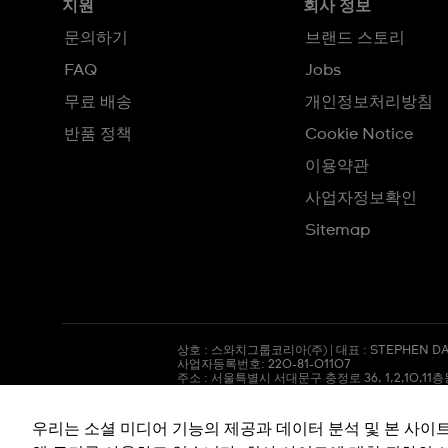
지원
회사 정보
문의하기
브랜드 스토리
FAQ
Jobs
무료 배송
개인정보처리방침
반품 정책
Cookie Notice
이용약관
사업자정보확인
Sitemap
상호 : 스와치그룹코리아(주) | 대표 : STEPHEN DA
사업자등록번호: 220-81-01107
주소 : 서울특별시 서대문구
충정로
36, 1,2,10,11
통신판매신고번호: 2018-서울서대문-0765
전화 : 080-559-1472 | 문의 :
connect@swatch.
호스팅서비스사업자: www.akamai.com
우리는 소셜 미디어 기능의 제공과 데이터 분석 및 본 사이
개인정보관리책임자 : 유희용