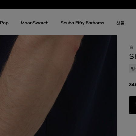
 Pop
MoonSwatch
Scuba Fifty Fathoms
선물
홈
S
방
34