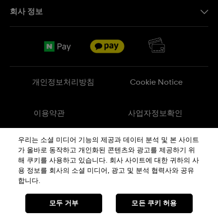
문의하기
회사 정보
FAQ
브랜드 스토리
무료 배송
Jobs
반품 정책
Sitemap
개인정보처리방침
Cookie Notice
이용약관
사업자정보확인
우리는 소셜 미디어 기능의 제공과 데이터 분석 및 본 사이트
메이드 인 스위스
가 올바로 동작하고 개인화된 콘텐츠와 광고를 제공하기 위
해 쿠키를 사용하고 있습니다. 회사 사이트에 대한 귀하의 사
용 정보를 회사의 소셜 미디어, 광고 및 분석 협력사와 공유
상호 : 스와치그룹코리아(주) | 대표 : STEPHEN DAMON DE LUCCHI
사업자등록번호: 220-81-01107
합니다.
주소 : 서울특별시 서대문구
충정로
36, 1,2,10,11층동
통신판매신고번호: 2018-서울서대문-0765
전화 : 080-559-1472 | 문의 :
connect@swatch.kr
모두 거부
모든 쿠키 허용
호스팅서비스사업자: www.akamai.com
개인정보관리책임자 : 유희용