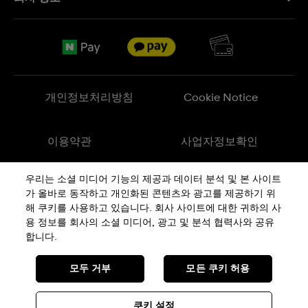
FAQ
브랜드 스토리
무료 배송
Jobs
반품 정책
Sitemap
개인정보처리방침
Cookie Notice
이용약관
사업자정보확인
우리는 소셜 미디어 기능의 제공과 데이터 분석 및 본 사이트
메이드 인 스위스
가 올바로 동작하고 개인화된 콘텐츠와 광고를 제공하기 위
해 쿠키를 사용하고 있습니다. 회사 사이트에 대한 귀하의 사
용 정보를 회사의 소셜 미디어, 광고 및 분석 협력사와 공유
상호 : 스와치그룹코리아(주) | 대표 : STEPHEN DAMON DE LUCCHI
사업자등록번호: 220-81-01107
합니다.
주소 : 서울특별시 서대문구
충정로
36, 1,2,10,11층동
통신판매신고번호: 2018-서울서대문-0765
전화 : 080-559-1472 | 문의 :
connect@swatch.kr
모두 거부
모든 쿠키 허용
호스팅서비스사업자: www.akamai.com
개인정보관리책임자 : 유희용
© SWATCH AG 2026, ALL RIGHTS RESERVED: SWISS WATCHES
쿠키 설정