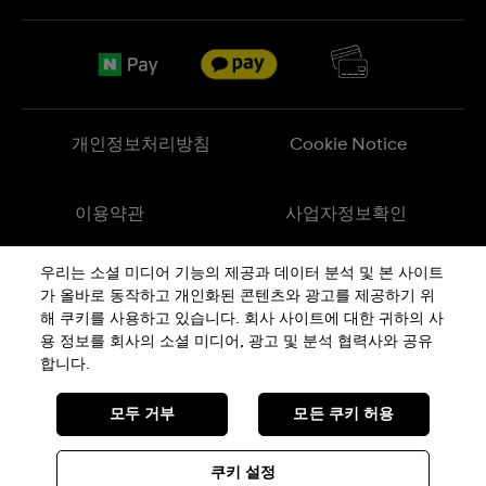
FAQ
브랜드 스토리
무료 배송
Jobs
반품 정책
Sitemap
개인정보처리방침
Cookie Notice
이용약관
사업자정보확인
우리는 소셜 미디어 기능의 제공과 데이터 분석 및 본 사이트
메이드 인 스위스
가 올바로 동작하고 개인화된 콘텐츠와 광고를 제공하기 위
해 쿠키를 사용하고 있습니다. 회사 사이트에 대한 귀하의 사
용 정보를 회사의 소셜 미디어, 광고 및 분석 협력사와 공유
상호 : 스와치그룹코리아(주) | 대표 : STEPHEN DAMON DE LUCCHI
사업자등록번호: 220-81-01107
합니다.
주소 : 서울특별시 서대문구
충정로
36, 1,2,10,11층동
통신판매신고번호: 2018-서울서대문-0765
전화 : 080-559-1472 | 문의 :
connect@swatch.kr
모두 거부
모든 쿠키 허용
호스팅서비스사업자: www.akamai.com
개인정보관리책임자 : 유희용
© SWATCH AG 2026, ALL RIGHTS RESERVED: SWISS WATCHES
쿠키 설정