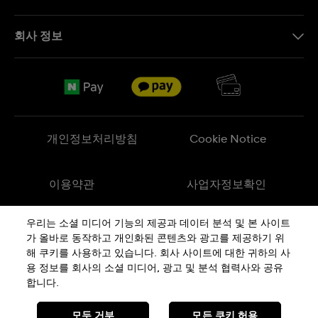
문의하기
회사 정보
FAQ
브랜드 스토리
무료 배송
Jobs
반품 정책
Sitemap
개인정보처리방침
Cookie Notice
이용약관
사업자정보확인
우리는 소셜 미디어 기능의 제공과 데이터 분석 및 본 사이트
메이드 인 스위스
가 올바로 동작하고 개인화된 콘텐츠와 광고를 제공하기 위
해 쿠키를 사용하고 있습니다. 회사 사이트에 대한 귀하의 사
용 정보를 회사의 소셜 미디어, 광고 및 분석 협력사와 공유
상호 : 스와치그룹코리아(주) | 대표 : STEPHEN DAMON DE LUCCHI
사업자등록번호: 220-81-01107
합니다.
주소 : 서울특별시 서대문구
충정로
36, 1,2,10,11층동
통신판매신고번호: 2018-서울서대문-0765
전화 : 080-559-1472 | 문의 :
connect@swatch.kr
모두 거부
모든 쿠키 허용