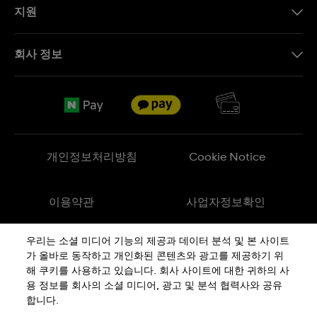
지원
문의하기
회사 정보
FAQ
브랜드 스토리
무료 배송
Jobs
반품 정책
Sitemap
개인정보처리방침
Cookie Notice
이용약관
사업자정보확인
우리는 소셜 미디어 기능의 제공과 데이터 분석 및 본 사이트
메이드 인 스위스
가 올바로 동작하고 개인화된 콘텐츠와 광고를 제공하기 위
해 쿠키를 사용하고 있습니다. 회사 사이트에 대한 귀하의 사
용 정보를 회사의 소셜 미디어, 광고 및 분석 협력사와 공유
상호 : 스와치그룹코리아(주) | 대표 : STEPHEN DAMON DE LUCCHI
사업자등록번호: 220-81-01107
합니다.
주소 : 서울특별시 서대문구
충정로
36, 1,2,10,11층동
통신판매신고번호: 2018-서울서대문-0765