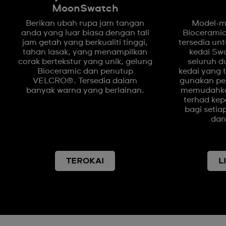
MoonSwatch
Berikan ubah rupa jam tangan
Model-mo
anda yang luar biasa dengan tali
Biocerami
jam getah yang berkualiti tinggi,
tersedia unt
tahan lasak, yang menampilkan
kedai Swa
corak bertekstur yang unik, gelung
seluruh d
Bioceramic dan penutup
kedai yang 
VELCRO®. Tersedia dalam
gunakan pen
banyak warna yang berlainan.
memudahka
terhad kep
bagi setiap
dan
TEROKAI
L