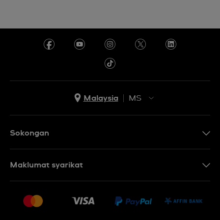
Malaysia
MS
EN
MS
Sokongan
Hubungi Kami
Maklumat syarikat
Soalan Lazim
Penerbitan
Penghantaran dan Pemulangan
Pekerjaan
Syarat Jualan