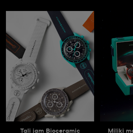
Tali jam Bioceramic
Miliki 