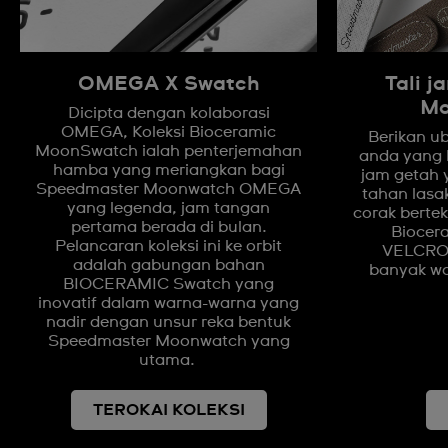
OMEGA X Swatch
Tali 
Mo
Dicipta dengan kolaborasi
OMEGA, Koleksi Bioceramic
Berikan u
MoonSwatch ialah penterjemahan
anda yang l
hamba yang meriangkan bagi
jam getah y
Speedmaster Moonwatch OMEGA
tahan lasa
yang legenda, jam tangan
corak bertek
pertama berada di bulan.
Biocer
Pelancaran koleksi ini ke orbit
VELCRO®
adalah gabungan bahan
banyak wa
BIOCERAMIC Swatch yang
inovatif dalam warna-warna yang
nadir dengan unsur reka bentuk
Speedmaster Moonwatch yang
utama.
TEROKAI KOLEKSI