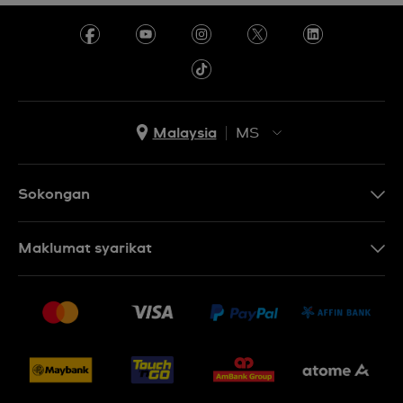
Malaysia
MS
EN
MS
Sokongan
Hubungi Kami
Maklumat syarikat
Soalan Lazim
Penerbitan
Penghantaran dan Pemulangan
Pekerjaan
Syarat Jualan
Sitemap