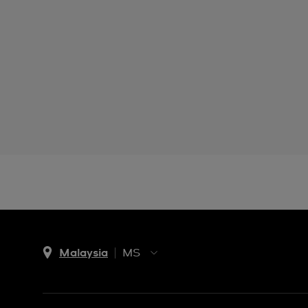
Malaysia
MS
EN
MS