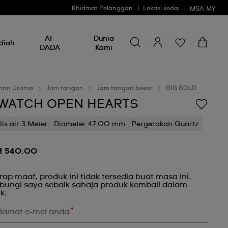
Khidmat Pelanggan
Lokasi kedai
MSA
MY
Cari sesuatu
Cari
AI-
Dunia
sesuatu
diah
DADA
Kami
man Utama
Jam tangan
Jam tangan besar
BIG BOLD
WATCH OPEN HEARTS
lis air 3 Meter
Diameter 47.00 mm
Pergerakan Quartz
 540.00
rap maaf, produk ini tidak tersedia buat masa ini.
bungi saya sebaik sahaja produk kembali dalam
k.
*
lamat e-mel anda