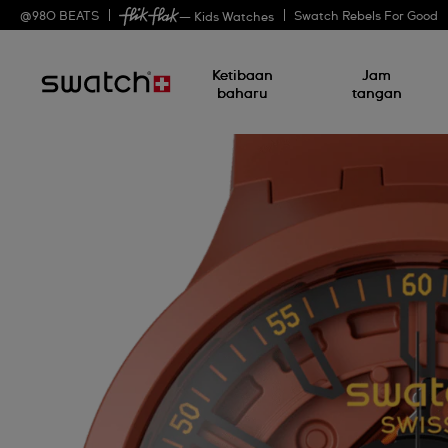
@
980
BEATS
Swatch Rebels For Good
— Kids Watches
Ketibaan
Jam
baharu
tangan