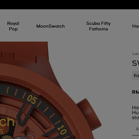
Royal
Scuba Fifty
MoonSwatch
Ha
Pop
Fathoms
La
S
Ka
RM
Ha
Hu
sto
A