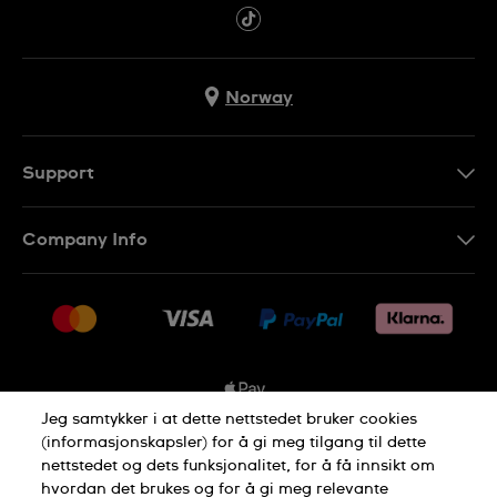
Norway
Support
Kontakt Oss
Company Info
FAQ
Press
Levering
Jobs
Returer
Sitemap
Kjøpsvilkår
Jeg samtykker i at dette nettstedet bruker cookies
(informasjonskapsler) for å gi meg tilgang til dette
nettstedet og dets funksjonalitet, for å få innsikt om
Privacy Policy
Cookie Notice
hvordan det brukes og for å gi meg relevante